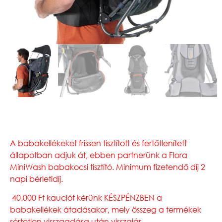
A babakellékeket frissen tisztított és fertőtlenített
állapotban adjuk át, ebben partnerünk a Flora
MiniWash babakocsi tisztító. Minimum fizetendő díj 2
napi bérletidíj.
40.000 Ft kauciót
kérünk KÉSZPÉNZBEN a
babakellékek átadásakor, mely összeg a termékek
sértetlen visszaadása után visszajár.