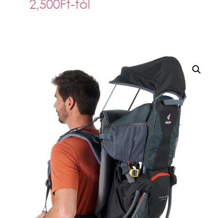
2,500
Ft
-tól