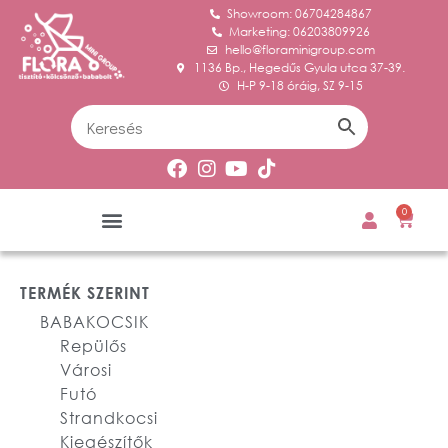
Showroom: 06704284867
Marketing: 06203809926
hello@floraminigroup.com
1136 Bp., Hegedűs Gyula utca 37-39.
H-P 9-18 óráig, SZ 9-15
0
TERMÉK SZERINT
BABAKOCSIK
Repülős
Városi
Futó
Strandkocsi
Kiegészítők