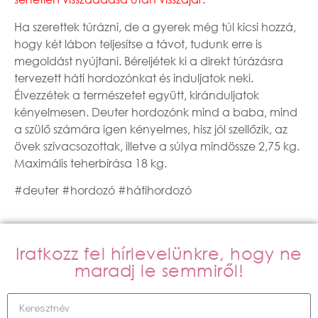
Ha szerettek túrázni, de a gyerek még túl kicsi hozzá,
hogy két lábon teljesítse a távot, tudunk erre is
megoldást nyújtani. Béreljétek ki a direkt túrázásra
tervezett háti hordozónkat és induljatok neki.
Élvezzétek a természetet együtt, kiránduljatok
kényelmesen. Deuter hordozónk mind a baba, mind
a szülő számára igen kényelmes, hisz jól szellőzik, az
övek szivacsozottak, illetve a súlya mindössze 2,75 kg.
Maximális teherbírása 18 kg.
#deuter #hordozó #hátihordozó
Iratkozz fel hírlevelünkre, hogy ne
maradj le semmiről!