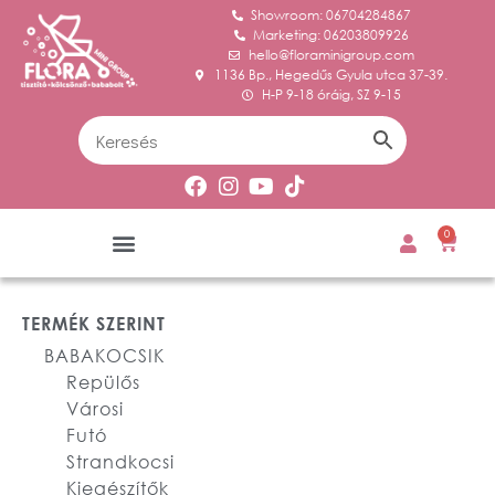
Showroom: 06704284867
Marketing: 06203809926
hello@floraminigroup.com
1136 Bp., Hegedűs Gyula utca 37-39.
H-P 9-18 óráig, SZ 9-15
0
TERMÉK SZERINT
BABAKOCSIK
Repülős
Városi
Futó
Strandkocsi
Kiegészítők