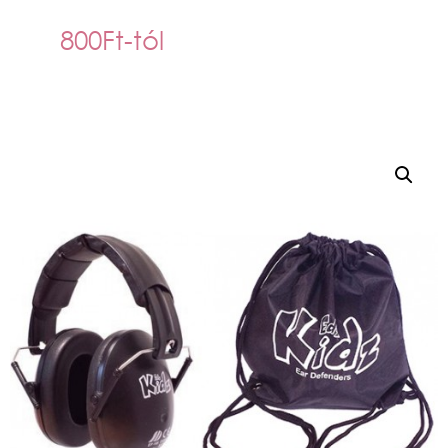
800
Ft
-tól