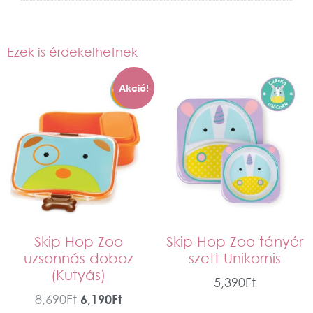
Ezek is érdekelhetnek
Akció!
Skip Hop Zoo
Skip Hop Zoo tányér
uzsonnás doboz
szett Unikornis
(Kutyás)
5,390
Ft
8,690
Ft
6,190
Ft