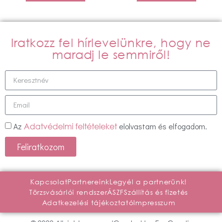
Iratkozz fel hírlevelünkre, hogy ne
maradj le semmiről!
Az
elolvastam és elfogadom.
Adatvédelmi feltételeket
Feliratkozom
Kapcsolat
Partnereink
Legyél a partnerünk!
Törzsvásárlói rendszer
ÁSZF
Szállítás és fizetés
Adatkezelési tájékoztató
Impresszum