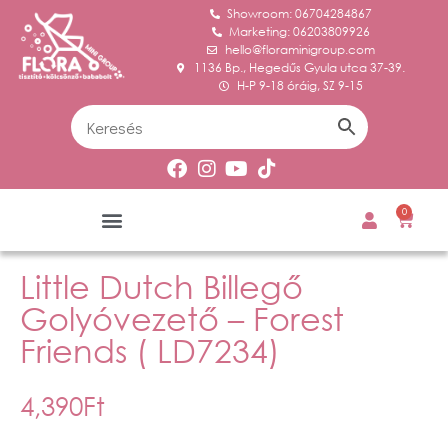
Showroom: 06704284867
Marketing: 06203809926
hello@floraminigroup.com
1136 Bp., Hegedűs Gyula utca 37-39.
H-P 9-18 óráig, SZ 9-15
0
Little Dutch Billegő
Golyóvezető – Forest
Friends ( LD7234)
4,390
Ft