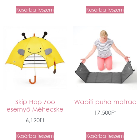
Kosárba teszem
Kosárba teszem
Skip Hop Zoo
Wapiti puha matrac
esernyő Méhecske
17,500
Ft
6,190
Ft
Kosárba teszem
Kosárba teszem