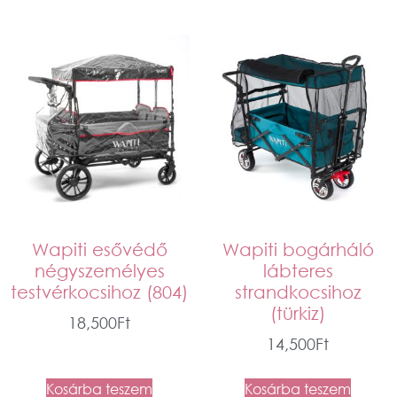
Wapiti esővédő
Wapiti bogárháló
négyszemélyes
lábteres
testvérkocsihoz (804)
strandkocsihoz
(türkiz)
18,500
Ft
14,500
Ft
Kosárba teszem
Kosárba teszem