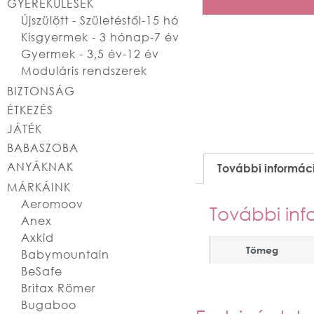
GYEREKÜLÉSEK
Újszülött - Születéstől-15 hó
Kisgyermek - 3 hónap-7 év
Gyermek - 3,5 év-12 év
Moduláris rendszerek
BIZTONSÁG
ÉTKEZÉS
JÁTÉK
BABASZOBA
ANYÁKNAK
További informác
MÁRKÁINK
Aeromoov
További inf
Anex
Axkid
Tömeg
Babymountain
BeSafe
Britax Römer
Bugaboo