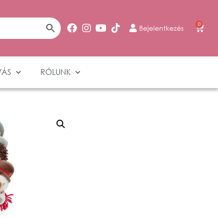
0
Bejelentkezés
VÁS
RÓLUNK