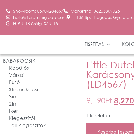
Showroom: 06704284867
Marketing: 06203809926
hello@floraminigroup.com
1136 Bp., Hegedűs Gyula utc
H-P 9-18 óráig, SZ 9-15
TISZTÍTÁS
KÖL
BABAKOCSIK
Little Dut
Repülős
Karácsony
Városi
(LD4567)
Futó
Strandkocsi
3in1
9,190
Ft
8,270
2in1
Iker
1 készleten
Kiegészítők
Téli kiegészítők
Kosárba teszem