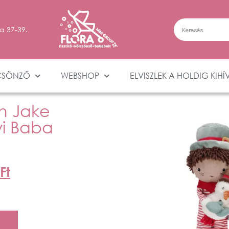
a 37-39.
CSÖNZŐ
WEBSHOP
ELVISZLEK A HOLDIG KIHÍ
ch Jake
i Baba
Ft