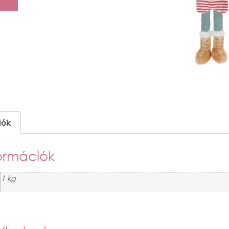
iók
ormációk
1 kg