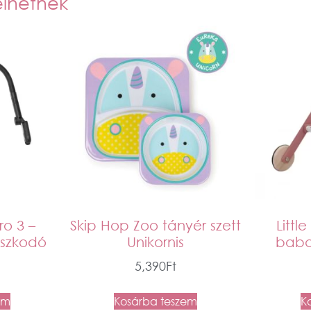
elhetnek
o 3 –
Skip Hop Zoo tányér szett
Littl
aszkodó
Unikornis
baba
5,390
Ft
em
Kosárba teszem
K