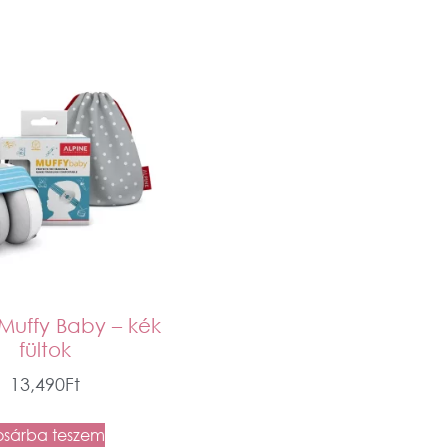
Muffy Baby – kék
fültok
13,490
Ft
osárba teszem