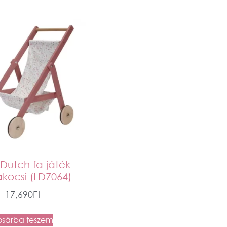
e Dutch fa játék
kocsi (LD7064)
17,690
Ft
osárba teszem