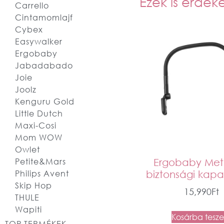
Ezek is érdek
Carrello
Cintamomlajf
Cybex
Easywalker
Ergobaby
Jabadabado
Joie
Joolz
Kenguru Gold
Little Dutch
Maxi-Cosi
Mom WOW
Owlet
Ergobaby Metr
Petite&Mars
biztonsági kap
Philips Avent
Skip Hop
15,990
Ft
THULE
Wapiti
Kosárba tesz
TOP TERMÉKEK