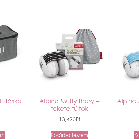
lt táska
Alpine Muffy Baby –
Alpine 
fekete fültok
13,490
Ft
em
Kosárba teszem
K