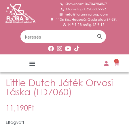
Showroom: 06704284867
Marketing: 06203809926
hello@floraminigroup.com
1136 Bp., Hegedűs Gyula utca 37-39.
H-P 9-18 óráig, SZ 9-15
0
Little Dutch Játék Orvosi
Táska (LD7060)
11,190
Ft
Elfogyott