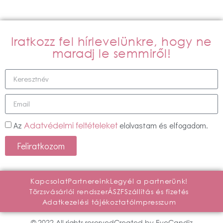
Iratkozz fel hírlevelünkre, hogy ne
maradj le semmiről!
Az
elolvastam és elfogadom.
Adatvédelmi feltételeket
Feliratkozom
Kapcsolat
Partnereink
Legyél a partnerünk!
Törzsvásárlói rendszer
ÁSZF
Szállítás és fizetés
Adatkezelési tájékoztató
Impresszum
© 2022 All rights reserved
Created by EyeCandiz