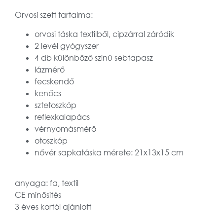
Orvosi szett tartalma:
orvosi táska textilből, cipzárral záródik
2 levél gyógyszer
4 db különböző színű sebtapasz
lázmérő
fecskendő
kenőcs
sztetoszkóp
reflexkalapács
vérnyomásmérő
otoszkóp
nővér sapkatáska mérete: 21x13x15 cm
anyaga: fa, textil
CE minősítés
3 éves kortól ajánlott