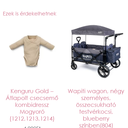
Ezek is érdekelhetnek
Kenguru Gold –
Wapiti wagon, négy
Átlapolt csecsemő
személyes,
kombidressz
összecsukható
Mogyoró
testvérkocsi,
(1212,1213,1214)
blueberry
színben(804)