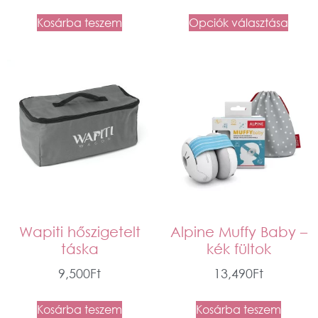
Kosárba teszem
Opciók választása
Wapiti hőszigetelt
Alpine Muffy Baby –
táska
kék fültok
9,500
Ft
13,490
Ft
Kosárba teszem
Kosárba teszem