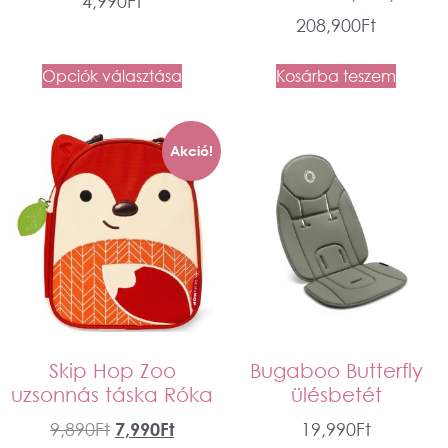
4,990
Ft
208,900
Ft
Opciók választása
Kosárba teszem
Akció!
Skip Hop Zoo
Bugaboo Butterfly
uzsonnás táska Róka
ülésbetét
9,890
Ft
7,990
Ft
19,990
Ft