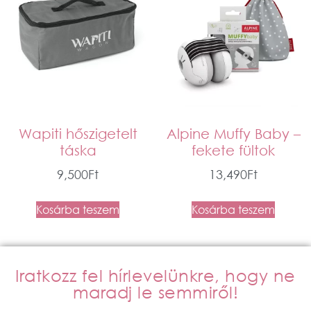
Wapiti hőszigetelt
Alpine Muffy Baby –
táska
fekete fültok
9,500
Ft
13,490
Ft
Kosárba teszem
Kosárba teszem
Iratkozz fel hírlevelünkre, hogy ne
maradj le semmiről!