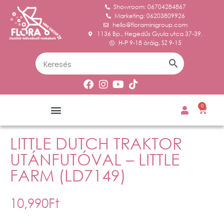
Showroom: 06704284867
Marketing: 06203809926
hello@floraminigroup.com
1136 Bp., Hegedűs Gyula utca 37-39.
H-P 9-18 óráig, SZ 9-15
0
LITTLE DUTCH TRAKTOR
UTÁNFUTÓVAL – LITTLE
FARM (LD7149)
10,990
Ft