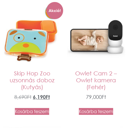
Akció!
Skip Hop Zoo
Owlet Cam 2 –
uzsonnás doboz
Owlet kamera
(Kutyás)
(Fehér)
8,690
Ft
6,190
Ft
79,000
Ft
Kosárba teszem
Kosárba teszem