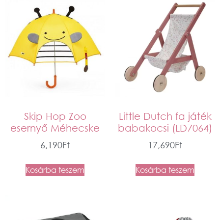
Skip Hop Zoo
Little Dutch fa játék
esernyő Méhecske
babakocsi (LD7064)
6,190
Ft
17,690
Ft
Kosárba teszem
Kosárba teszem