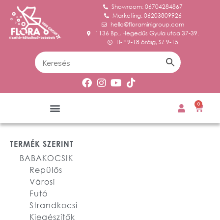
Showroom: 06704284867
Marketing: 06203809926
hello@floraminigroup.com
1136 Bp., Hegedűs Gyula utca 37-39.
H-P 9-18 óráig, SZ 9-15
0
TERMÉK SZERINT
BABAKOCSIK
Repülős
Városi
Futó
Strandkocsi
Kiegészítők