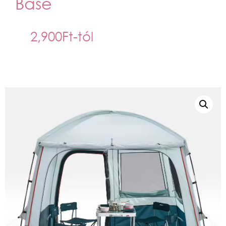
Base
2,900
Ft
-tól