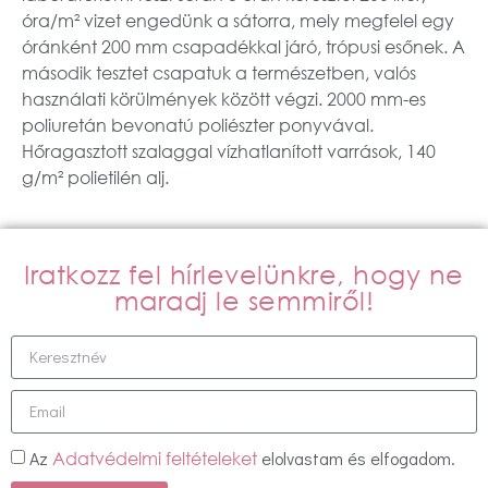
óra/m² vizet engedünk a sátorra, mely megfelel egy
óránként 200 mm csapadékkal járó, trópusi esőnek. A
második tesztet csapatuk a természetben, valós
használati körülmények között végzi. 2000 mm-es
poliuretán bevonatú poliészter ponyvával.
Hőragasztott szalaggal vízhatlanított varrások, 140
g/m² polietilén alj.
Iratkozz fel hírlevelünkre, hogy ne
maradj le semmiről!
Az
elolvastam és elfogadom.
Adatvédelmi feltételeket