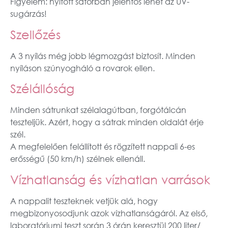
Figyelem: nyitott sátorban jelentős lehet az UV-
sugárzás!
Szellőzés
A 3 nyílás még jobb légmozgást biztosít. Minden
nyíláson szúnyogháló a rovarok ellen.
Szélállóság
Minden sátrunkat szélalagútban, forgótálcán
teszteljük. Azért, hogy a sátrak minden oldalát érje
szél.
A megfelelően felállított és rögzített nappali 6-es
erősségű (50 km/h) szélnek ellenáll.
Vízhatlanság és vízhatlan varrások
A nappalit teszteknek vetjük alá, hogy
megbizonyosodjunk azok vízhatlanságáról. Az első,
laboratóriumi teszt során 3 órán keresztül 200 liter/