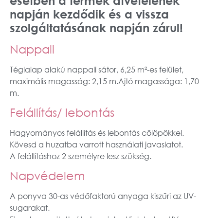
esetben a termék átvételének
napján kezdődik és a vissza
szolgáltatásának napján zárul!
Nappali
Téglalap alakú nappali sátor, 6,25 m²-es felület,
maximális magasság: 2,15 m.Ajtó magassága: 1,70
m.
Felállítás/ lebontás
Hagyományos felállítás és lebontás cölöpökkel.
Kövesd a huzatba varrott használati javaslatot.
A felállításhoz 2 személyre lesz szükség.
Napvédelem
A ponyva 30-as védőfaktorú anyaga kiszűri az UV-
sugarakat.