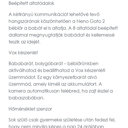
Beépített altatódalok
A kétirányú kommunikációt lehetővé tevő
hangszórónak köszönhetően a Neno Gato 2
bébiőr a babát el is altatja. A 8 altatódal beépített
dallamai megnyugtatják babádat és kellemessé
teszik az idejét.
Vox készenlét
Bababarát, bolygóbarát – bébiőrünkben
aktiválhatod és beállíthatod a Vox készenléti
üzemmódot. Ez egy környezetbarát alvó
üzemmód, amely kíméli az akkumulátort. A
kamera automatikusan felébred, ha zajt észlel a
babaszobában.
Hőmérséklet szenzor
Sok szülő csak gyermeke születése után fedezi fel,
hogy nem mindig képes a nap 24 órájában