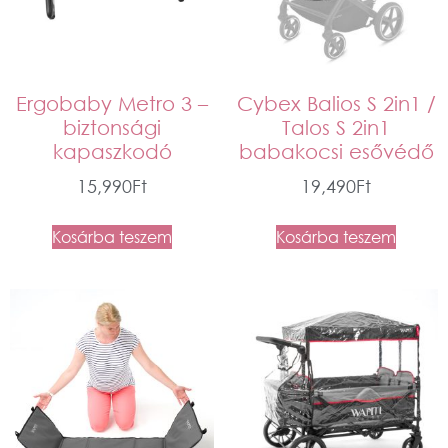
Ergobaby Metro 3 –
Cybex Balios S 2in1 /
biztonsági
Talos S 2in1
kapaszkodó
babakocsi esővédő
15,990
Ft
19,490
Ft
Kosárba teszem
Kosárba teszem