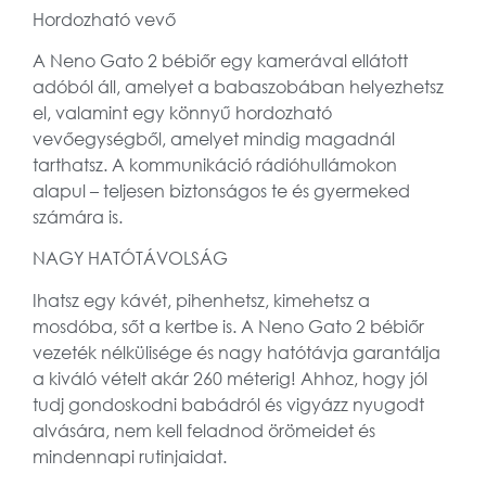
Hordozható vevő
A Neno Gato 2 bébiőr egy kamerával ellátott
adóból áll, amelyet a babaszobában helyezhetsz
el, valamint egy könnyű hordozható
vevőegységből, amelyet mindig magadnál
tarthatsz. A kommunikáció rádióhullámokon
alapul – teljesen biztonságos te és gyermeked
számára is.
NAGY HATÓTÁVOLSÁG
Ihatsz egy kávét, pihenhetsz, kimehetsz a
mosdóba, sőt a kertbe is. A Neno Gato 2 bébiőr
vezeték nélkülisége és nagy hatótávja garantálja
a kiváló vételt akár 260 méterig! Ahhoz, hogy jól
tudj gondoskodni babádról és vigyázz nyugodt
alvására, nem kell feladnod örömeidet és
mindennapi rutinjaidat.