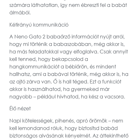
számára láthatatlan, így nem ébreszti fel a babát
álmából.
Kétirányú kommunikáció
A Neno Gato 2 babaőrző információt nyújt arról,
hogy mi történik a babaszobában, még akkor is,
ha más feladatokkal vagy elfoglalva. Csak annyit
kell tenned, hogy bekapcsolod a
hangkommunikációt a bébiőrön, és mindent
hallhatsz, ami a babával történik, még akkor is, ha
az ajtó zárva van. Ő is hall téged. Ezt a funkciót
akkor is használhatod, ha gyermeked már
nagyobb – például hívhatod, ha kész a vacsora.
Élő nézet
Napi kötelességek, pihenés, apró örömök – nem
kell lemondanod róluk, hogy biztosítsd babád
biztonságos alvásának kényelmét. Az áttekinthető