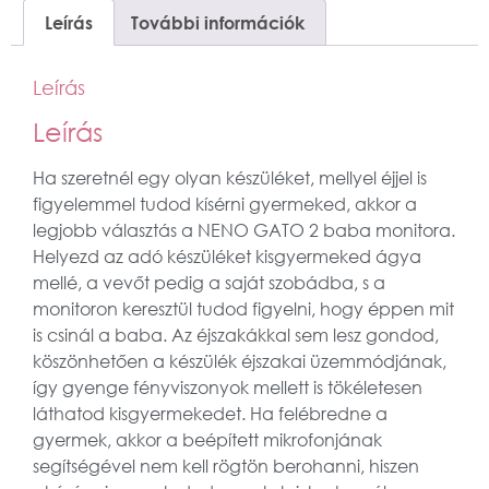
Leírás
További információk
Leírás
Leírás
Ha szeretnél egy olyan készüléket, mellyel éjjel is
figyelemmel tudod kísérni gyermeked, akkor a
legjobb választás a NENO GATO 2 baba monitora.
Helyezd az adó készüléket kisgyermeked ágya
mellé, a vevőt pedig a saját szobádba, s a
monitoron keresztül tudod figyelni, hogy éppen mit
is csinál a baba. Az éjszakákkal sem lesz gondod,
köszönhetően a készülék éjszakai üzemmódjának,
így gyenge fényviszonyok mellett is tökéletesen
láthatod kisgyermekedet. Ha felébredne a
gyermek, akkor a beépített mikrofonjának
segítségével nem kell rögtön berohanni, hiszen