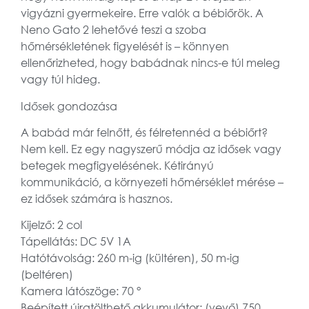
vigyázni gyermekeire. Erre valók a bébiőrök. A
Neno Gato 2 lehetővé teszi a szoba
hőmérsékletének figyelését is – könnyen
ellenőrizheted, hogy babádnak nincs-e túl meleg
vagy túl hideg.
Idősek gondozása
A babád már felnőtt, és félretennéd a bébiőrt?
Nem kell. Ez egy nagyszerű módja az idősek vagy
betegek megfigyelésének. Kétirányú
kommunikáció, a környezeti hőmérséklet mérése –
ez idősek számára is hasznos.
Kijelző: 2 col
Tápellátás: DC 5V 1A
Hatótávolság: 260 m-ig (kültéren), 50 m-ig
(beltéren)
Kamera látószöge: 70 °
Beépített újratölthető akkumulátor: (vevő) 750