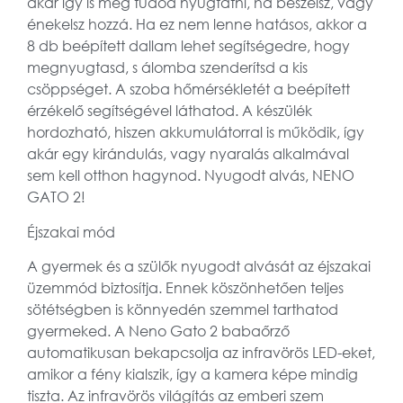
akár így is meg tudod nyugtatni, ha beszélsz, vagy
énekelsz hozzá. Ha ez nem lenne hatásos, akkor a
8 db beépített dallam lehet segítségedre, hogy
megnyugtasd, s álomba szenderítsd a kis
csöppséget. A szoba hőmérsékletét a beépített
érzékelő segítségével láthatod. A készülék
hordozható, hiszen akkumulátorral is működik, így
akár egy kirándulás, vagy nyaralás alkalmával
sem kell otthon hagynod. Nyugodt alvás, NENO
GATO 2!
Éjszakai mód
A gyermek és a szülők nyugodt alvását az éjszakai
üzemmód biztosítja. Ennek köszönhetően teljes
sötétségben is könnyedén szemmel tarthatod
gyermeked. A Neno Gato 2 babaőrző
automatikusan bekapcsolja az infravörös LED-eket,
amikor a fény kialszik, így a kamera képe mindig
tiszta. Az infravörös világítás az emberi szem