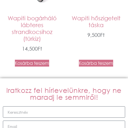
Wapiti bogárháló
Wapiti hőszigetelt
lábteres
táska
strandkocsihoz
9,500
Ft
(türkiz)
14,500
Ft
Kosárba teszem
Kosárba teszem
Iratkozz fel hírlevelünkre, hogy ne
maradj le semmiről!