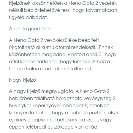
kijelzőnek köszönhetően a Neno Gato 2 vezeték
nélküli bébiőr lehetővé teszi, hogy folyamatosan
figyeld babádat.
Állandó gondozás
A Neno Gato 2 vevőkészüléke beépített
újratölthető akkumulátorral rendelkezik. Ennek
köszönhetően magaddal viheted anélkül, hogy
attól kellene tartanod, hogy lemerül. A hozzá
tartozó hálózati adapterrel töltheted.
Nagy kijelző
A nagy kijelző megnyugtató. A Neno Gato 2
bébiőrben található hordozható vevőegység 2
hüvelykes képernyővel rendelkezik, amelyen
könnyen láthatod, hogy a baba jó pózban alszik-
e, nincs-e paplannal betakarva a szája, vagy
éppen felébredt és szüksége van-e rád.