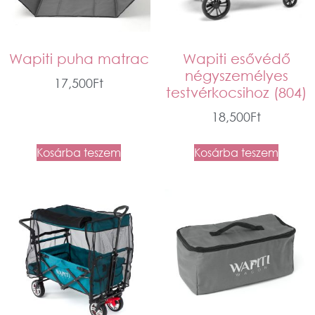
Wapiti puha matrac
Wapiti esővédő
négyszemélyes
17,500
Ft
testvérkocsihoz (804)
18,500
Ft
Kosárba teszem
Kosárba teszem