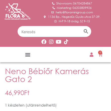
Showroom: 06704284867
Marketing: 06203809926
hello@floraminigroup.com
1136 Bp., Hegedűs Gyula utca 37-39.
H-P 9-18 óráig, SZ 9-15
0
Neno Bébiőr Kamerás
Gato 2
46,990
Ft
1 készleten (utánrendelhető)