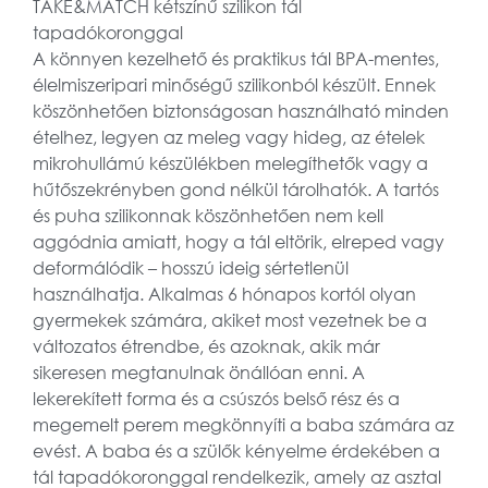
TAKE&MATCH kétszínű szilikon tál
tapadókoronggal
A könnyen kezelhető és praktikus tál BPA-mentes,
élelmiszeripari minőségű szilikonból készült. Ennek
köszönhetően biztonságosan használható minden
ételhez, legyen az meleg vagy hideg, az ételek
mikrohullámú készülékben melegíthetők vagy a
hűtőszekrényben gond nélkül tárolhatók. A tartós
és puha szilikonnak köszönhetően nem kell
aggódnia amiatt, hogy a tál eltörik, elreped vagy
deformálódik – hosszú ideig sértetlenül
használhatja. Alkalmas 6 hónapos kortól olyan
gyermekek számára, akiket most vezetnek be a
változatos étrendbe, és azoknak, akik már
sikeresen megtanulnak önállóan enni. A
lekerekített forma és a csúszós belső rész és a
megemelt perem megkönnyíti a baba számára az
evést. A baba és a szülők kényelme érdekében a
tál tapadókoronggal rendelkezik, amely az asztal