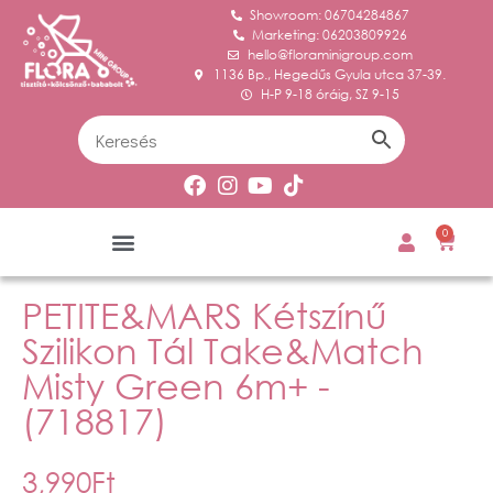
Showroom: 06704284867
Marketing: 06203809926
hello@floraminigroup.com
1136 Bp., Hegedűs Gyula utca 37-39.
H-P 9-18 óráig, SZ 9-15
0
PETITE&MARS Kétszínű
Szilikon Tál Take&Match
Misty Green 6m+ -
(718817)
3,990
Ft