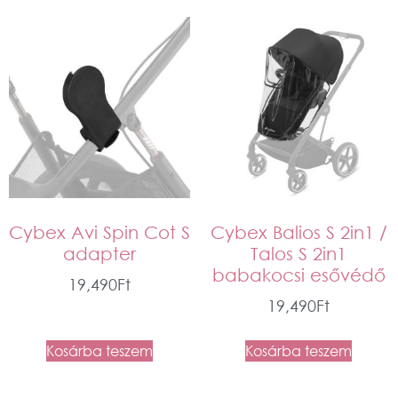
Cybex Avi Spin Cot S
Cybex Balios S 2in1 /
adapter
Talos S 2in1
babakocsi esővédő
19,490
Ft
19,490
Ft
Kosárba teszem
Kosárba teszem