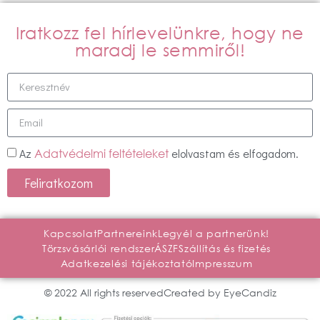
Iratkozz fel hírlevelünkre, hogy ne
maradj le semmiről!
Az
elolvastam és elfogadom.
Adatvédelmi feltételeket
Feliratkozom
Kapcsolat
Partnereink
Legyél a partnerünk!
Törzsvásárlói rendszer
ÁSZF
Szállítás és fizetés
Adatkezelési tájékoztató
Impresszum
© 2022 All rights reserved
Created by EyeCandiz