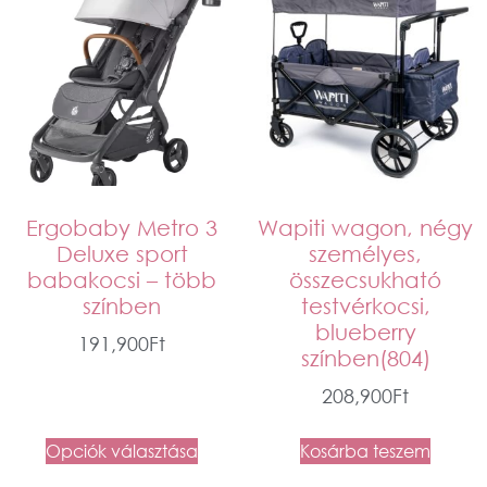
Ergobaby Metro 3
Wapiti wagon, négy
Deluxe sport
személyes,
babakocsi – több
összecsukható
színben
testvérkocsi,
blueberry
191,900
Ft
színben(804)
208,900
Ft
Opciók választása
Kosárba teszem