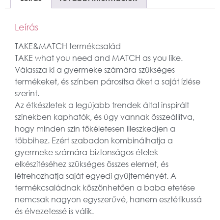
Leírás
TAKE&MATCH termékcsalád
TAKE what you need and MATCH as you like.
Válassza ki a gyermeke számára szükséges
termékeket, és színben párosítsa őket a saját ízlése
szerint.
Az étkészletek a legújabb trendek által inspirált
színekben kaphatók, és úgy vannak összeállítva,
hogy minden szín tökéletesen illeszkedjen a
többihez. Ezért szabadon kombinálhatja a
gyermeke számára biztonságos ételek
elkészítéséhez szükséges összes elemet, és
létrehozhatja saját egyedi gyűjteményét. A
termékcsaládnak köszönhetően a baba etetése
nemcsak nagyon egyszerűvé, hanem esztétikussá
és élvezetessé is válik.