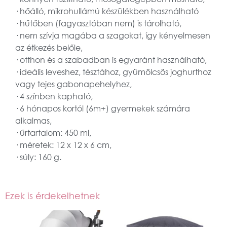
· hőálló, mikrohullámú készülékben használható
· hűtőben (fagyasztóban nem) is tárolható,
· nem szívja magába a szagokat, így kényelmesen
az étkezés belőle,
· otthon és a szabadban is egyaránt használható,
· ideális leveshez, tésztához, gyümölcsös joghurthoz
vagy tejes gabonapehelyhez,
· 4 színben kapható,
· 6 hónapos kortól (6m+) gyermekek számára
alkalmas,
· űrtartalom: 450 ml,
· méretek: 12 x 12 x 6 cm,
· súly: 160 g.
Ezek is érdekelhetnek