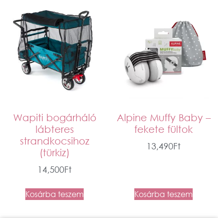
Wapiti bogárháló
Alpine Muffy Baby –
lábteres
fekete fültok
strandkocsihoz
13,490
Ft
(türkiz)
14,500
Ft
Kosárba teszem
Kosárba teszem