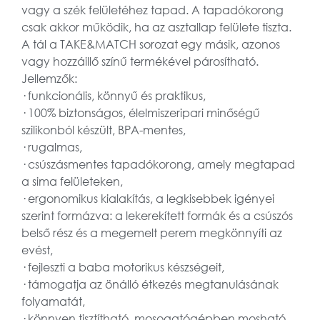
vagy a szék felületéhez tapad. A tapadókorong
csak akkor működik, ha az asztallap felülete tiszta.
A tál a TAKE&MATCH sorozat egy másik, azonos
vagy hozzáillő színű termékével párosítható.
Jellemzők:
· funkcionális, könnyű és praktikus,
· 100% biztonságos, élelmiszeripari minőségű
szilikonból készült, BPA-mentes,
· rugalmas,
· csúszásmentes tapadókorong, amely megtapad
a sima felületeken,
· ergonomikus kialakítás, a legkisebbek igényei
szerint formázva: a lekerekített formák és a csúszós
belső rész és a megemelt perem megkönnyíti az
evést,
· fejleszti a baba motorikus készségeit,
· támogatja az önálló étkezés megtanulásának
folyamatát,
· könnyen tisztítható, mosogatógépben mosható,