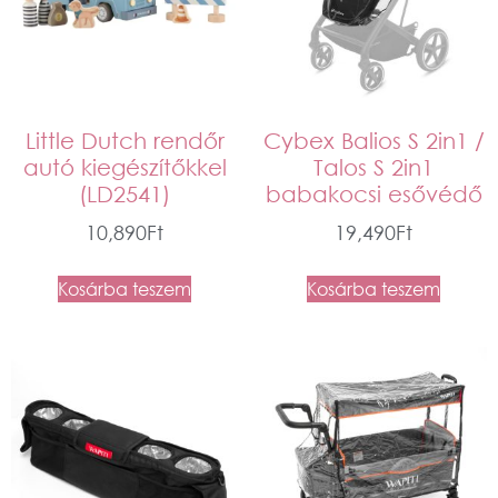
Little Dutch rendőr
Cybex Balios S 2in1 /
autó kiegészítőkkel
Talos S 2in1
(LD2541)
babakocsi esővédő
10,890
Ft
19,490
Ft
Kosárba teszem
Kosárba teszem