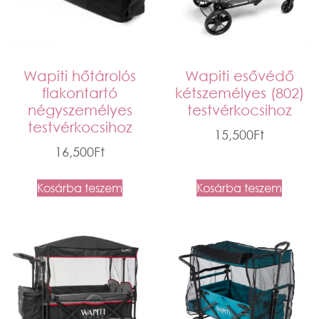
Wapiti hőtárolós
Wapiti esővédő
flakontartó
kétszemélyes (802)
négyszemélyes
testvérkocsihoz
testvérkocsihoz
15,500
Ft
16,500
Ft
Kosárba teszem
Kosárba teszem