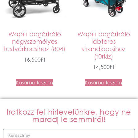
Wapiti bogárháló
Wapiti bogárháló
négyszemélyes
lábteres
testvérkocsihoz (804)
strandkocsihoz
(türkiz)
16,500
Ft
14,500
Ft
Kosárba teszem
Kosárba teszem
Iratkozz fel hírlevelünkre, hogy ne
maradj le semmiről!