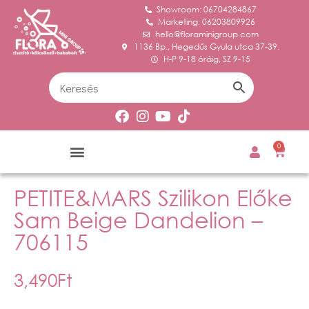
Showroom: 06704284867
Marketing: 06203809926
hello@floraminigroup.com
1136 Bp., Hegedűs Gyula utca 37-39.
H-P 9-18 óráig, SZ 9-15
0
PETITE&MARS Szilikon Előke
Sam Beige Dandelion –
706115
3,490
Ft