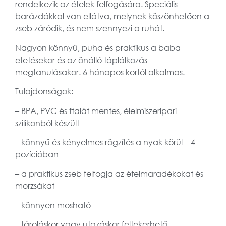
rendelkezik az ételek felfogására. Speciális
barázdákkal van ellátva, melynek köszönhetően a
zseb záródik, és nem szennyezi a ruhát.
Nagyon könnyű, puha és praktikus a baba
etetésekor és az önálló táplálkozás
megtanulásakor. 6 hónapos kortól alkalmas.
Tulajdonságok:
– BPA, PVC és ftalát mentes, élelmiszeripari
szilikonból készült
– könnyű és kényelmes rögzítés a nyak körül – 4
pozícióban
– a praktikus zseb felfogja az ételmaradékokat és
morzsákat
– könnyen mosható
– tároláskor vagy utazáskor feltekerhető.