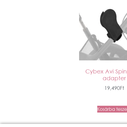
Cybex Avi Spin
adapter
19,490
Ft
Kosárba tesz