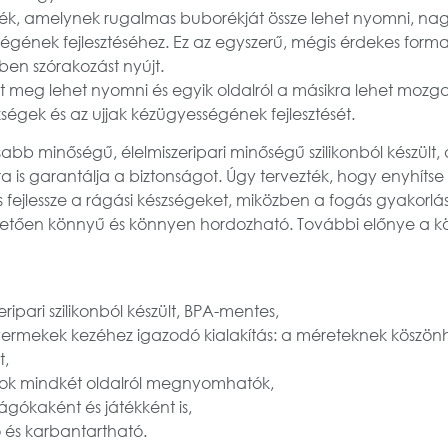
ték, amelynek rugalmas buborékját össze lehet nyomni, nag
ének fejlesztéséhez. Ez az egyszerű, mégis érdekes forma s
ben szórakozást nyújt.
eg lehet nyomni és egyik oldalról a másikra lehet mozgatn
ségek és az ujjak kézügyességének fejlesztését.
bb minőségű, élelmiszeripari minőségű szilikonból készült,
 is garantálja a biztonságot. Úgy tervezték, hogy enyhíts
s fejlessze a rágási készségeket, miközben a fogás gyakorlá
tően könnyű és könnyen hordozható. További előnye a kön
ripari szilikonból készült, BPA-mentes,
yermekek kezéhez igazodó kialakítás: a méreteknek köszö
t,
ok mindkét oldalról megnyomhatók,
rágókaként és játékként is,
ó és karbantartható.