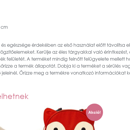
2 cm
és egészsége érdekében az első használat előtt távolítsa 
rögzítőelemeket. Kerülje az éles tárgyakkal való érintkezést
ék felületét. A terméket mindig felnőtt felügyelete mellett 
enőrizze a termék állapotát. Dobja ki a terméket a sérülés v
jeleinél. Őrizze meg a termékre vonatkozó információkat k
elhetnek
Akció!