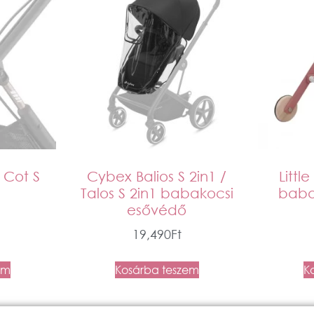
 Cot S
Cybex Balios S 2in1 /
Littl
Talos S 2in1 babakocsi
baba
esővédő
19,490
Ft
em
Kosárba teszem
K