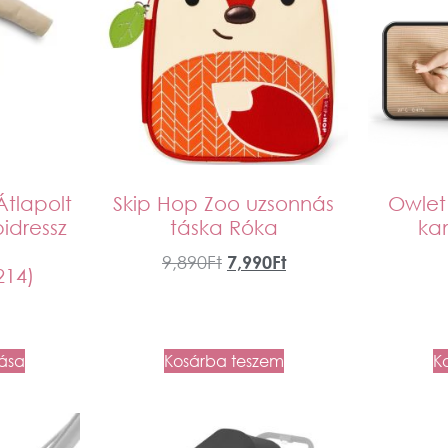
Átlapolt
Skip Hop Zoo uzsonnás
Owlet
dressz
táska Róka
ka
9,890
Ft
7,990
Ft
214)
tása
Kosárba teszem
K