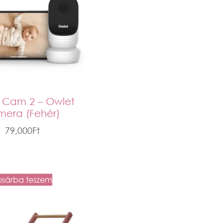
 Cam 2 – Owlet
mera (Fehér)
79,000
Ft
osárba teszem