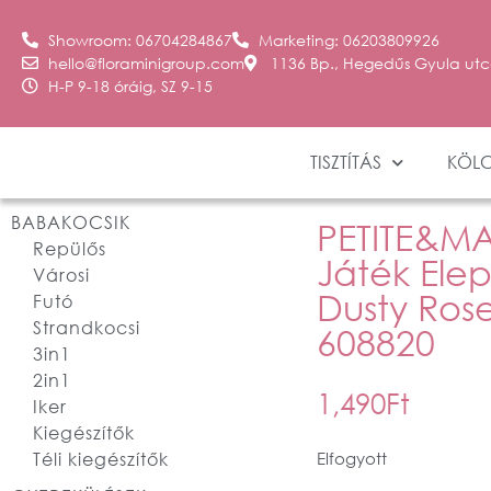
Showroom: 06704284867
Marketing: 06203809926
hello@floraminigroup.com
1136 Bp., Hegedűs Gyula utc
H-P 9-18 óráig, SZ 9-15
TISZTÍTÁS
KÖL
BABAKOCSIK
PETITE&MAR
Repülős
Játék Ele
Városi
Dusty Ros
Futó
Strandkocsi
608820
3in1
2in1
1,490
Ft
Iker
Kiegészítők
Téli kiegészítők
Elfogyott