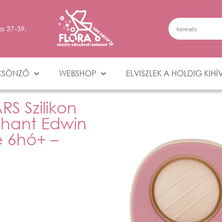
a 37-39.
CSÖNZŐ
WEBSHOP
ELVISZLEK A HOLDIG KIHÍ
S Szilikon
phant Edwin
e 6hó+ –