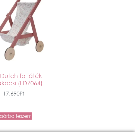
e Dutch fa játék
kocsi (LD7064)
17,690
Ft
osárba teszem