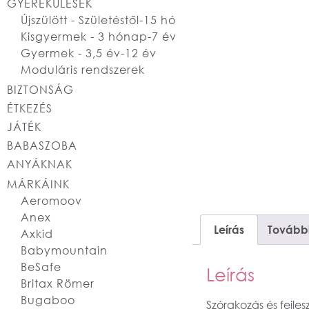
GYEREKÜLÉSEK
Újszülött - Születéstől-15 hó
Kisgyermek - 3 hónap-7 év
Gyermek - 3,5 év-12 év
Moduláris rendszerek
BIZTONSÁG
ÉTKEZÉS
JÁTÉK
BABASZOBA
ANYÁKNAK
MÁRKÁINK
Aeromoov
Anex
Leírás
További
Axkid
Babymountain
BeSafe
Leírás
Britax Römer
Bugaboo
Szórakozás és fejle