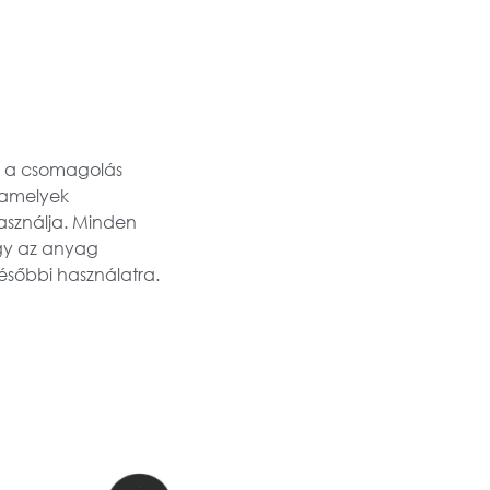
el a csomagolás
, amelyek
használja. Minden
agy az anyag
ésőbbi használatra.