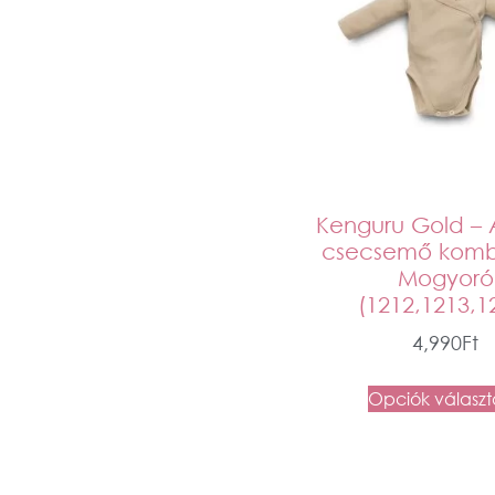
Kenguru Gold – 
csecsemő kombi
Mogyoró
(1212,1213,1
4,990
Ft
Opciók válasz