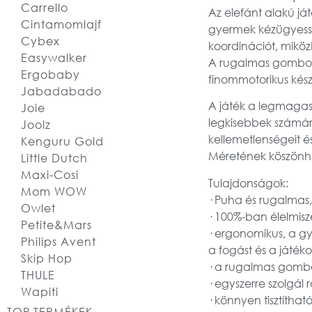
Carrello
Az elefánt alakú já
Cintamomlajf
gyermek kézügyesség
Cybex
koordinációt, miköz
Easywalker
A rugalmas gombot m
Ergobaby
finommotorikus kész
Jabadabado
A játék a legmagasa
Joie
legkisebbek számára
Joolz
kellemetlenségeit é
Kenguru Gold
Méretének köszönhe
Little Dutch
Maxi-Cosi
Tulajdonságok:
Mom WOW
· Puha és rugalmas,
Owlet
· 100%-ban élelmisze
Petite&Mars
· ergonomikus, a g
Philips Avent
a fogást és a játéko
Skip Hop
· a rugalmas gomb
THULE
· egyszerre szolgál 
Wapiti
· könnyen tisztíthat
TOP TERMÉKEK