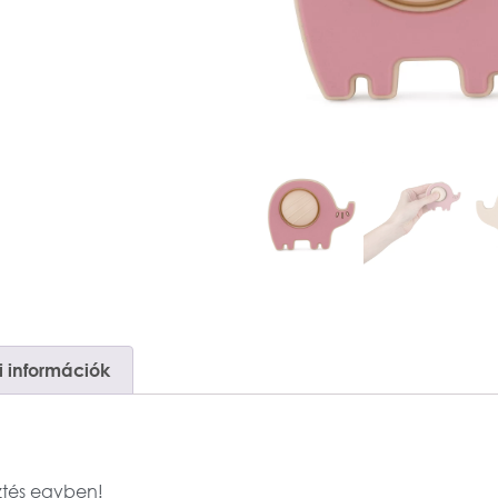
 információk
sztés egyben!