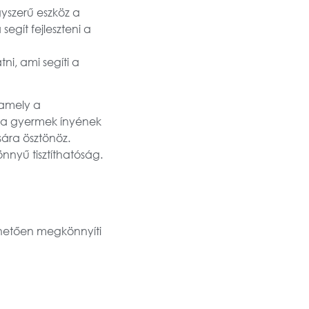
yszerű eszköz a
egít fejleszteni a
i, ami segíti a
 amely a
e a gyermek ínyének
sára ösztönöz.
nyű tisztíthatóság.
nhetően megkönnyíti