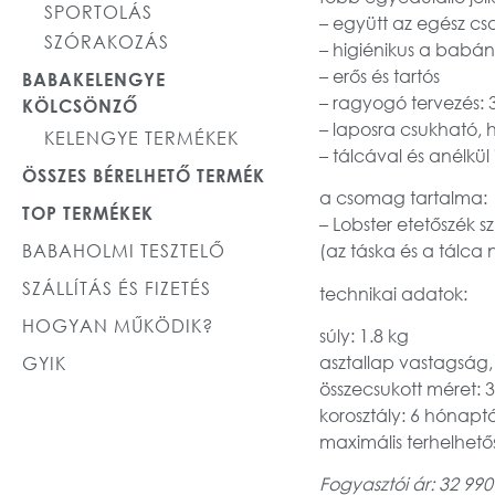
SPORTOLÁS
– együtt az egész cs
SZÓRAKOZÁS
– higiénikus a babán
– erős és tartós
BABAKELENGYE
– ragyogó tervezés: 3
KÖLCSÖNZŐ
– laposra csukható, 
KELENGYE TERMÉKEK
– tálcával és anélkül
ÖSSZES BÉRELHETŐ TERMÉK
a csomag tartalma:
TOP TERMÉKEK
– Lobster etetőszék 
BABAHOLMI TESZTELŐ
(az táska és a tálca
SZÁLLÍTÁS ÉS FIZETÉS
technikai adatok:
HOGYAN MŰKÖDIK?
súly: 1.8 kg
asztallap vastagság,
GYIK
összecsukott méret:
korosztály: 6 hónaptó
maximális terhelhető
Fogyasztói ár: 32 990