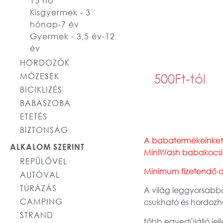
15 hó
Kisgyermek - 3
hónap-7 év
Gyermek - 3,5 év-12
év
HORDOZÓK
500
Ft
-tól
MÓZESEK
BICIKLIZÉS
BABASZOBA
ETETÉS
BIZTONSÁG
A babatermékeinket fr
ALKALOM SZERINT
MiniWash babakocsi ti
REPÜLŐVEL
Minimum fizetendő díj 
AUTÓVAL
TÚRÁZÁS
A világ leggyorsabba
CAMPING
csukható és hordozha
STRAND
főbb egyedülálló jel