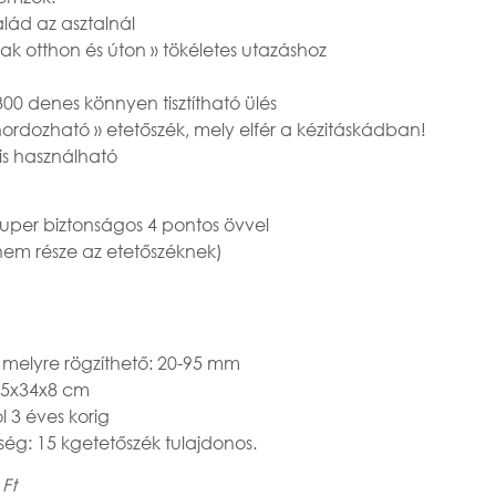
alád az asztalnál
ak otthon és úton » tökéletes utazáshoz
00 denes könnyen tisztítható ülés
hordozható » etetőszék, mely elfér a kézitáskádban!
 is használható
szuper biztonságos 4 pontos övvel
 nem része az etetőszéknek)
 melyre rögzíthető: 20-95 mm
 35x34x8 cm
l 3 éves korig
ség: 15 kgetetőszék tulajdonos.
 Ft