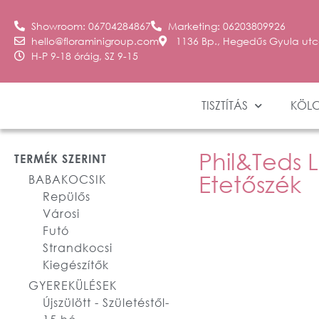
Showroom: 06704284867
Marketing: 06203809926
hello@floraminigroup.com
1136 Bp., Hegedűs Gyula utc
H-P 9-18 óráig, SZ 9-15
TISZTÍTÁS
KÖL
Phil&Teds 
TERMÉK SZERINT
Etetőszék
BABAKOCSIK
Repülős
Városi
Futó
Strandkocsi
Kiegészítők
GYEREKÜLÉSEK
Újszülött - Születéstől-