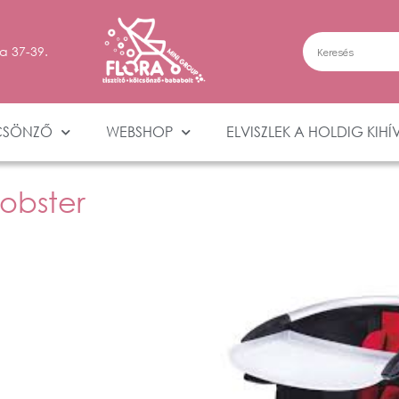
a 37-39.
CSÖNZŐ
WEBSHOP
ELVISZLEK A HOLDIG KIHÍ
Lobster