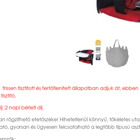
issen tisztított és fertőtlenített állapotban adjuk át, ebben
sztító.
:2 napi bérleti díj
n rögzíthető etetőszéke! Hihetetlenül könnyű, tökéletes uta
tó, gyorsan és ügyesen felcsatolható a legtöbb típusú aszt
lemzők: