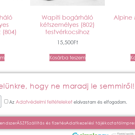
háló
Wapiti bogárháló
Alpine 
yes
kétszemélyes (802)
 (804)
testvérkocsihoz
15,500
Ft
em
Kosárba teszem
K
evelünkre, hogy ne maradj le semmiről!
Az
elolvastam és elfogadom.
Adatvédelmi feltételeket
rendszer
ÁSZF
Szállítás és fizetés
Adatkezelési tájékoztató
Impre