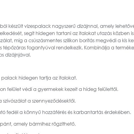
l készült vizespalack nagyszerű dizájnnal, amely lehetővé t
lkedését, segít hidegen tartani az italokat utazás közben is
vószálat, míg a csúszásmentes szilikon borítás megvédi a kis 
ikus tépőzáras fogantyúval rendelkezik. Kombinálja a termékek
os dizájnjával.
alack hidegen tartja az italokat.
on felület védi a gyermekek kezeit a hideg felülettől.
a szívószálat a szennyeződésektől.
ató fedél a könnyű hozzáférés és karbantartás érdekében.
 pánt, amely bármihez rögzíthető.