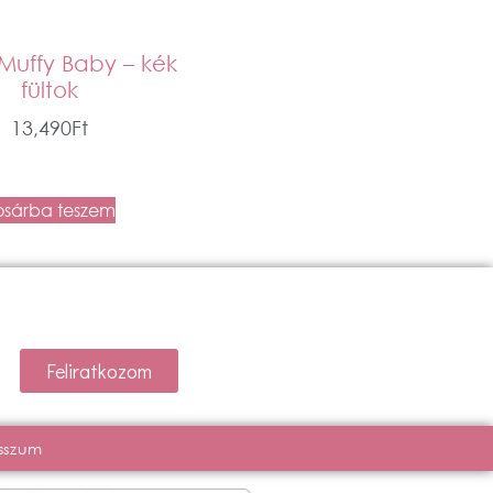
Muffy Baby – kék
fültok
13,490
Ft
osárba teszem
Feliratkozom
sszum