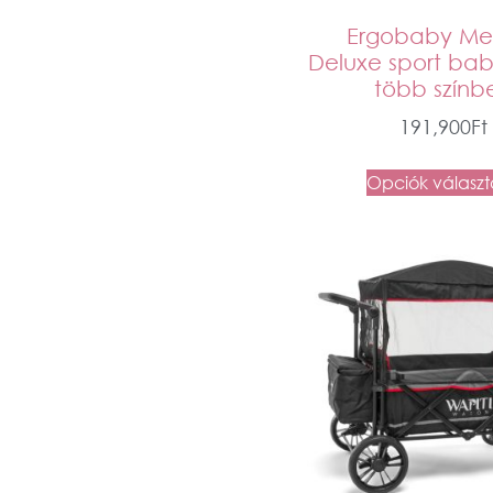
Ergobaby Met
Deluxe sport bab
több színb
191,900
Ft
Opciók válasz