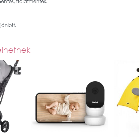
ntes, ftalátmentes.
ánlott.
elhetnek