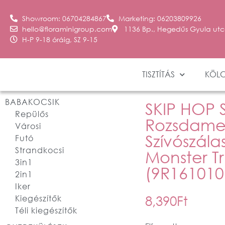
Showroom: 06704284867
Marketing: 06203809926
hello@floraminigroup.com
1136 Bp., Hegedűs Gyula utc
H-P 9-18 óráig, SZ 9-15
TISZTÍTÁS
KÖL
BABAKOCSIK
SKIP HOP S
Repülős
Rozsdame
Városi
Szívószála
Futó
Strandkocsi
Monster T
3in1
(9R161010
2in1
Iker
8,390
Ft
Kiegészítők
Téli kiegészítők