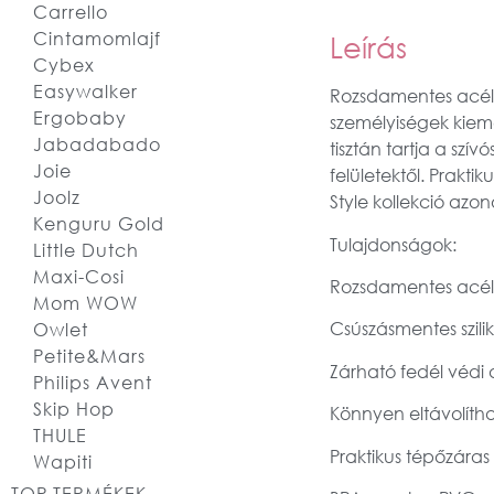
Carrello
Cintamomlajf
Leírás
Cybex
Easywalker
Rozsdamentes acélbó
Ergobaby
személyiségek kieme
Jabadabado
tisztán tartja a szí
Joie
felületektől. Prakt
Joolz
Style kollekció azon
Kenguru Gold
Tulajdonságok:
Little Dutch
Maxi-Cosi
Rozsdamentes acél p
Mom WOW
Csúszásmentes szilik
Owlet
Petite&Mars
Zárható fedél védi 
Philips Avent
Skip Hop
Könnyen eltávolíth
THULE
Praktikus tépőzáras
Wapiti
TOP TERMÉKEK