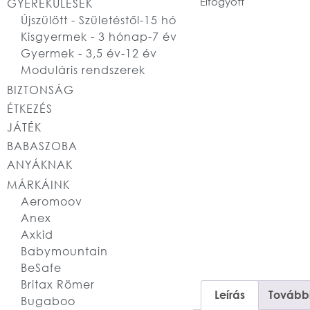
Elfogyott
GYEREKÜLÉSEK
Újszülött - Születéstől-15 hó
Kisgyermek - 3 hónap-7 év
Gyermek - 3,5 év-12 év
Moduláris rendszerek
BIZTONSÁG
ÉTKEZÉS
JÁTÉK
BABASZOBA
ANYÁKNAK
MÁRKÁINK
Aeromoov
Anex
Axkid
Babymountain
BeSafe
Britax Römer
Leírás
További
Bugaboo