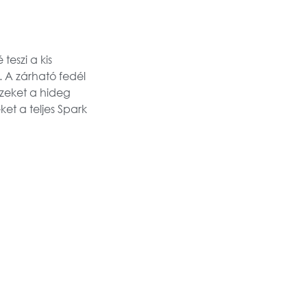
eszi a kis
. A zárható fedél
kezeket a hideg
et a teljes Spark