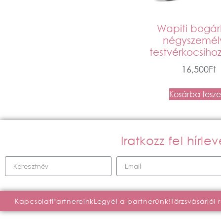
Wapiti bogár
négyszemél
testvérkocsihoz
16,500
Ft
Kosárba tesz
Iratkozz fel hírl
Kapcsolat
Partnereink
Legyél a partnerünk!
Törzsvásárlói 