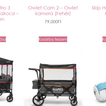
ro 3
Owlet Cam 2 – Owlet
Skip 
akocsi –
kamera (Fehér)
en
79,000
Ft
tása
Kosárba teszem
K