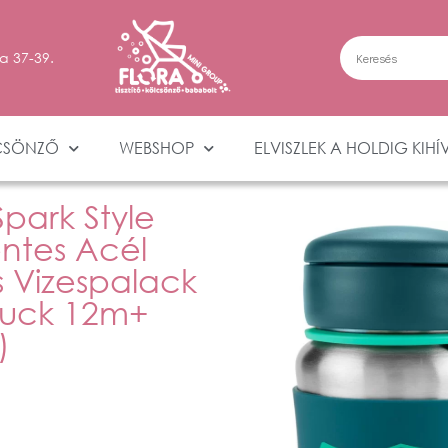
a 37-39.
CSÖNZŐ
WEBSHOP
ELVISZLEK A HOLDIG KIHÍ
park Style
ntes Acél
s Vizespalack
ruck 12m+
)