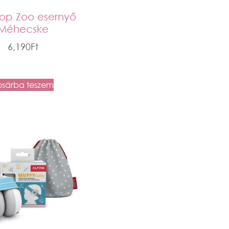
Hop Zoo esernyő
Méhecske
6,190
Ft
osárba teszem