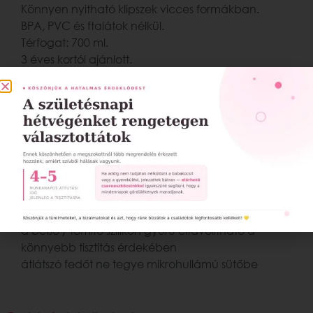
Könnyen nyitható klipszek vicces formákban.
BPA, PVC és ftalátok nélkül.
Térfogat: 700 ml.
3 éves kortól ajánlott.
Méretek (H x Sz x M): nagy doboz:
17 × 4,5 × 12,5 cm / kis doboz: 10,5 cm x
3,7 × 5,4 cm
Gondozás:
csak a mosogatógép felső részében mosható
vagy kézzel (meleg, szappanos vízben)
használható mikrohullámú sütőben a
legalacsonyabb hőmérsékleten
a belső / tömítő szilikon gyűrű eltávolítható a
könnyebb tisztítás érdekében
átlátszó fedőt ne tegye mikrohullámú sütőbe