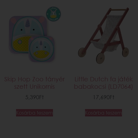
Skip Hop Zoo tányér
Little Dutch fa játék
szett Unikornis
babakocsi (LD7064)
5,390
Ft
17,690
Ft
Kosárba teszem
Kosárba teszem