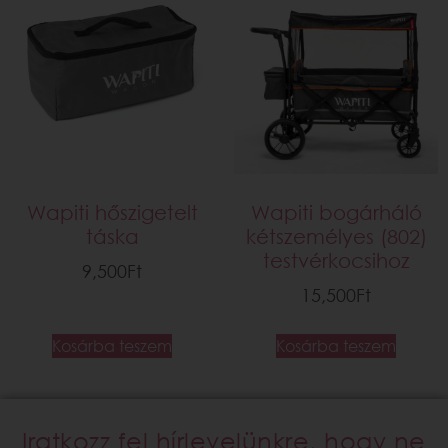
Wapiti hőszigetelt
Wapiti bogárháló
táska
kétszemélyes (802)
testvérkocsihoz
9,500
Ft
15,500
Ft
Kosárba teszem
Kosárba teszem
Iratkozz fel hírlevelünkre, hogy ne