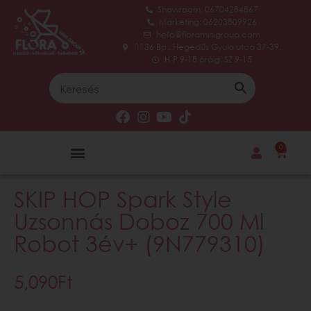
Showroom: 06704284867
Marketing: 06203809926
hello@floraminigroup.com
1136 Bp., Hegedűs Gyula utca 37-39.
H-P 9-18 óráig, SZ 9-15
0
SKIP HOP Spark Style
Uzsonnás Doboz 700 Ml
Robot 3év+ (9N779310)
5,090
Ft