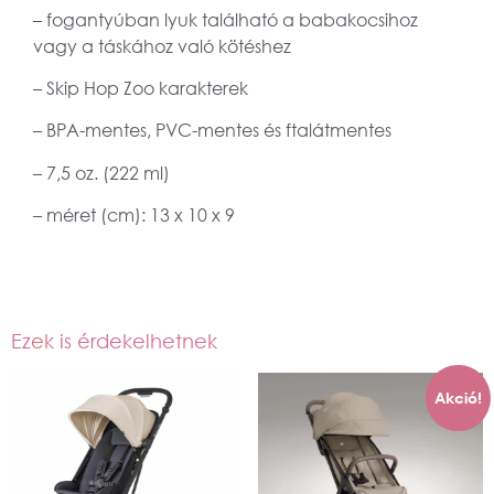
– fogantyúban lyuk található a babakocsihoz
vagy a táskához való kötéshez
– Skip Hop Zoo karakterek
– BPA-mentes, PVC-mentes és ftalátmentes
– 7,5 oz. (222 ml)
– méret (cm): 13 x 10 x 9
Ezek is érdekelhetnek
Akció!