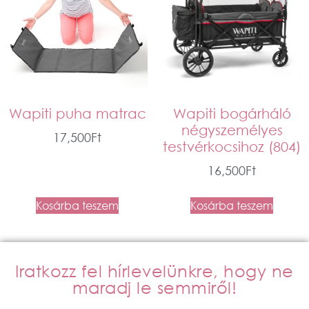
Wapiti puha matrac
Wapiti bogárháló
négyszemélyes
17,500
Ft
testvérkocsihoz (804)
16,500
Ft
Kosárba teszem
Kosárba teszem
Iratkozz fel hírlevelünkre, hogy ne
maradj le semmiről!