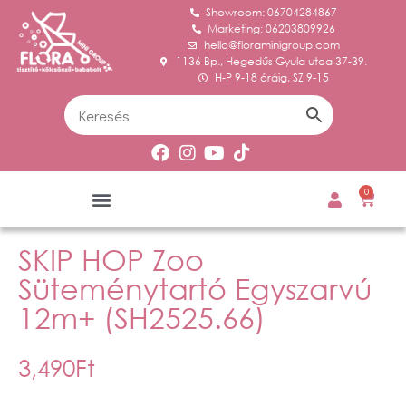
Showroom: 06704284867
Marketing: 06203809926
hello@floraminigroup.com
1136 Bp., Hegedűs Gyula utca 37-39.
H-P 9-18 óráig, SZ 9-15
0
SKIP HOP Zoo
Süteménytartó Egyszarvú
12m+ (SH2525.66)
3,490
Ft