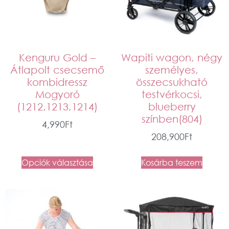
Kenguru Gold –
Wapiti wagon, négy
Átlapolt csecsemő
személyes,
kombidressz
összecsukható
Mogyoró
testvérkocsi,
(1212,1213,1214)
blueberry
színben(804)
4,990
Ft
208,900
Ft
Opciók választása
Kosárba teszem