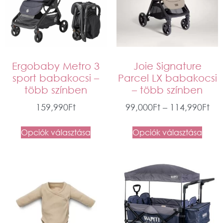
Ergobaby Metro 3
Joie Signature
sport babakocsi –
Parcel LX babakocsi
több színben
– több színben
159,990
Ft
99,000
Ft
–
114,990
Ft
Opciók választása
Opciók választása