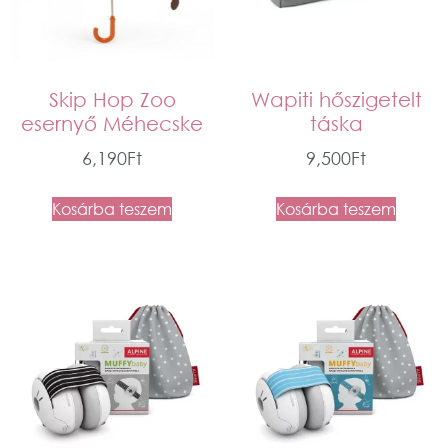
Skip Hop Zoo
Wapiti hőszigetelt
esernyő Méhecske
táska
6,190
Ft
9,500
Ft
Kosárba teszem
Kosárba teszem