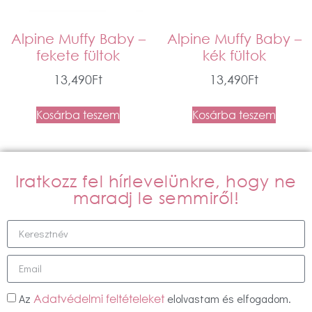
Alpine Muffy Baby –
Alpine Muffy Baby –
fekete fültok
kék fültok
13,490
Ft
13,490
Ft
Kosárba teszem
Kosárba teszem
Iratkozz fel hírlevelünkre, hogy ne
maradj le semmiről!
Az
elolvastam és elfogadom.
Adatvédelmi feltételeket