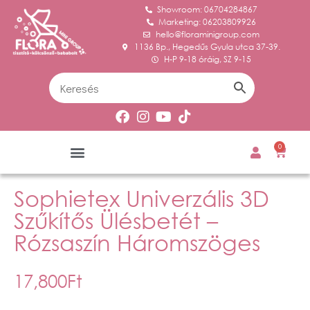
Showroom: 06704284867
Marketing: 06203809926
hello@floraminigroup.com
1136 Bp., Hegedűs Gyula utca 37-39.
H-P 9-18 óráig, SZ 9-15
0
Sophietex Univerzális 3D
Szűkítős Ülésbetét –
Rózsaszín Háromszöges
17,800
Ft