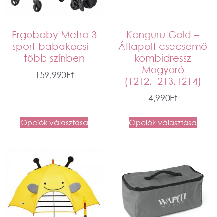
Ergobaby Metro 3
Kenguru Gold –
sport babakocsi –
Átlapolt csecsemő
több színben
kombidressz
Mogyoró
159,990
Ft
(1212,1213,1214)
4,990
Ft
Opciók választása
Opciók választása