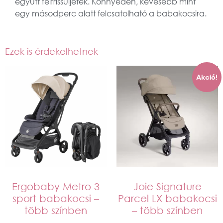
együtt felfrissüljetek. Könnyedén, kevesebb mint
egy másodperc alatt felcsatolható a babakocsira.
Ezek is érdekelhetnek
Akció!
Ergobaby Metro 3
Joie Signature
sport babakocsi –
Parcel LX babakocsi
több színben
– több színben