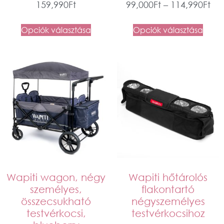
159,990
Ft
99,000
Ft
–
114,990
Ft
Opciók választása
Opciók választása
Wapiti wagon, négy
Wapiti hőtárolós
személyes,
flakontartó
összecsukható
négyszemélyes
testvérkocsi,
testvérkocsihoz