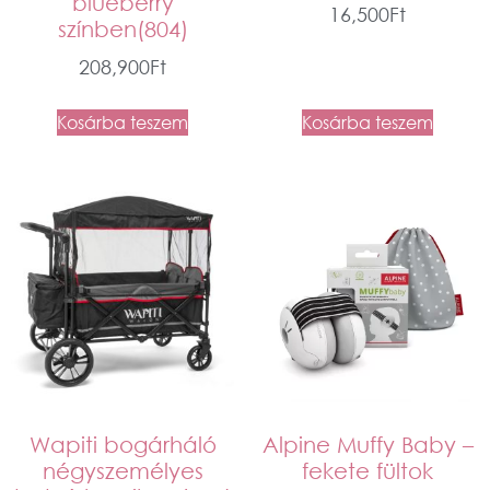
blueberry
16,500
Ft
színben(804)
208,900
Ft
Kosárba teszem
Kosárba teszem
Wapiti bogárháló
Alpine Muffy Baby –
négyszemélyes
fekete fültok