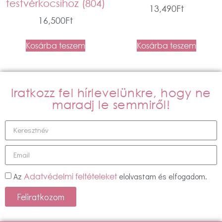
testvérkocsihoz (804)
13,490
Ft
16,500
Ft
Kosárba teszem
Kosárba teszem
Iratkozz fel hírlevelünkre, hogy ne
maradj le semmiről!
Az
elolvastam és elfogadom.
Adatvédelmi feltételeket
Feliratkozom