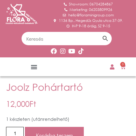
Showroom: 06704284867
Marketing: 06203809926
hello@floraminigroup.com
1136 Bp., Hegedűs Gyula utca 37-39.
H-P 9-18 óráig, SZ 9-15
0
Joolz Pohártartó
12,000
Ft
1 készleten (utánrendelhető)
Kosárba teszem