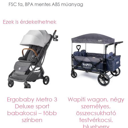
FSC fa, BPA mentes ABS múanyag
Ezek is érdekelhetnek
Ergobaby Metro 3
Wapiti wagon, négy
Deluxe sport
személyes,
babakocsi – több
összecsukható
színben
testvérkocsi,
blueberry