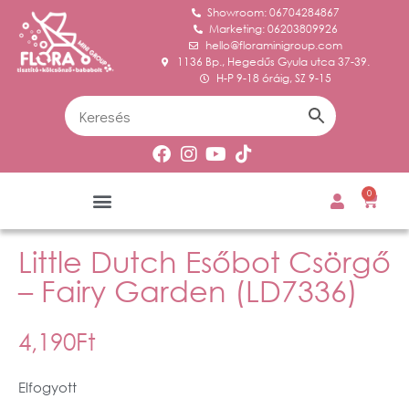
Showroom: 06704284867
Marketing: 06203809926
hello@floraminigroup.com
1136 Bp., Hegedűs Gyula utca 37-39.
H-P 9-18 óráig, SZ 9-15
0
Little Dutch Esőbot Csörgő
– Fairy Garden (LD7336)
4,190
Ft
Elfogyott