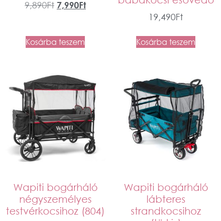
9,890
Ft
7,990
Ft
19,490
Ft
Kosárba teszem
Kosárba teszem
Wapiti bogárháló
Wapiti bogárháló
négyszemélyes
lábteres
testvérkocsihoz (804)
strandkocsihoz