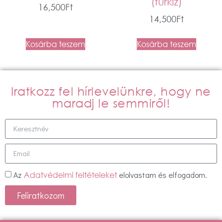
(türkiz)
16,500
Ft
14,500
Ft
Kosárba teszem
Kosárba teszem
Iratkozz fel hírlevelünkre, hogy ne
maradj le semmiről!
Az
elolvastam és elfogadom.
Adatvédelmi feltételeket
Feliratkozom