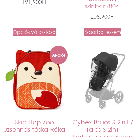
191,900
Ft
színben(804)
208,900
Ft
Opciók választása
Kosárba teszem
Akció!
Skip Hop Zoo
Cybex Balios S 2in1 /
uzsonnás táska Róka
Talos S 2in1
babakocsi esővédő