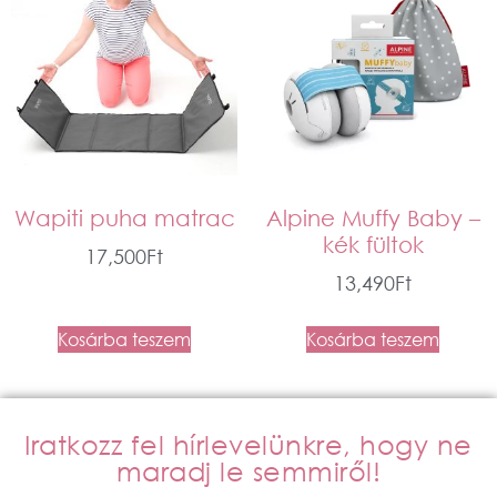
Wapiti puha matrac
Alpine Muffy Baby –
kék fültok
17,500
Ft
13,490
Ft
Kosárba teszem
Kosárba teszem
Iratkozz fel hírlevelünkre, hogy ne
maradj le semmiről!