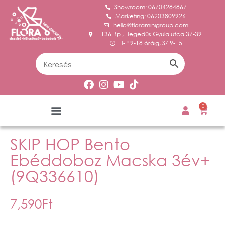
Showroom: 06704284867
Marketing: 06203809926
hello@floraminigroup.com
1136 Bp., Hegedűs Gyula utca 37-39.
H-P 9-18 óráig, SZ 9-15
0
SKIP HOP Bento
Ebéddoboz Macska 3év+
(9Q336610)
7,590
Ft