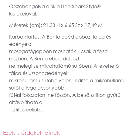
Összehangolva a Skip Hop Spark Style®
kollekcióval.
Méretek (cm): 21,33 H x 6,65 Sz x 17,42 M
Karbantartás: A Bento ebéd doboz, tálca és
edények:
mosogatógépben moshatók – csak a felső
részben. A Bento ebéd dobozt
ne melegítse mikrohullámú sütőben. A levehető
tálca és uzsonnaedények
mikrohullámú sütőbe valók. Indítsa a mikrohullámú
sütőt a legalacsonyabb
fűtési fokozaton; ne főzzön. A belső szilikon gyűrű
eltávolítható a
tisztítás céljából.
Ezek is érdekelhetnek