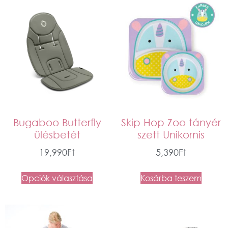
Bugaboo Butterfly
Skip Hop Zoo tányér
ülésbetét
szett Unikornis
19,990
Ft
5,390
Ft
Opciók választása
Kosárba teszem