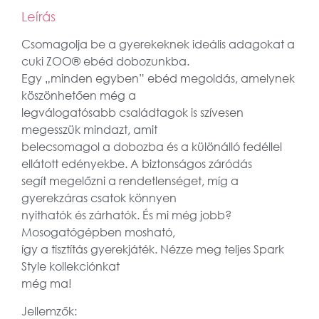
Leírás
Csomagolja be a gyerekeknek ideális adagokat a
cuki ZOO® ebéd dobozunkba.
Egy „minden egyben” ebéd megoldás, amelynek
köszönhetően még a
legválogatósabb családtagok is szívesen
megesszük mindazt, amit
belecsomagol a dobozba és a különálló fedéllel
ellátott edényekbe. A biztonságos záródás
segít megelőzni a rendetlenséget, míg a
gyerekzáras csatok könnyen
nyithatók és zárhatók. És mi még jobb?
Mosogatógépben mosható,
így a tisztítás gyerekjáték. Nézze meg teljes Spark
Style kollekciónkat
még ma!
Jellemzők: