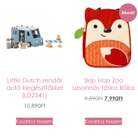
Akció!
Little Dutch rendőr
Skip Hop Zoo
autó kiegészítőkkel
uzsonnás táska Róka
(LD2541)
9,890
Ft
7,990
Ft
10,890
Ft
Kosárba teszem
Kosárba teszem